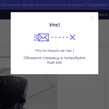
Без залога: аренда без залога после проверки.
Подробнее.
Каталог
Как арендовать
Упс!
Что-то пошло не так: (
 и спортивная защита
Другое
Обновите страницу и попробуйте
еще раз