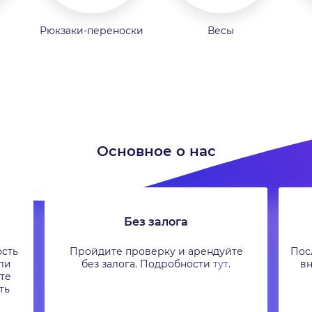
Рюкзаки-переноски
Весы
Основное о нас
Без залога
ость
Пройдите проверку и арендуйте
Посл
ли
без залога. Подробности
тут
.
вн
те
ть