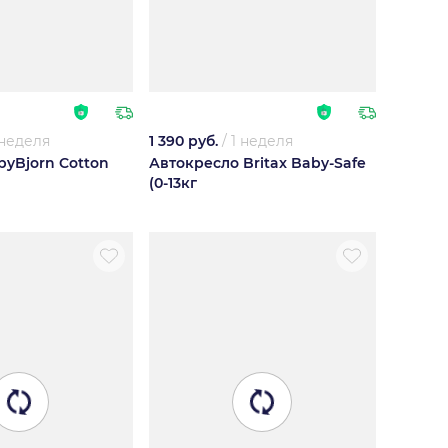
 неделя
1 390 руб.
/
1 неделя
yBjorn Cotton
Автокресло Britax Baby-Safe
(0-13кг