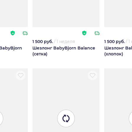
я
1 500 руб.
/
1 неделя
1 500 руб.
/
1
 BabyBjorn
Шезлонг BabyBjorn Balance
Шезлонг Bab
(сетка)
(хлопок)