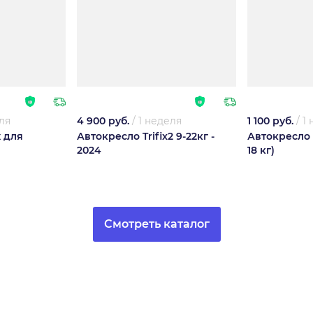
ля
4 900 руб.
/
1 неделя
1 100 руб.
/
1
 для
Автокресло Trifix2 9-22кг -
Автокресло B
2024
18 кг)
Смотреть каталог