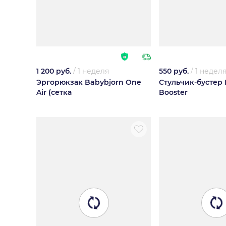
1 200 руб.
/
1 неделя
550 руб.
/
1 недел
Эргорюкзак Babybjorn One
Стульчик-бустер
Air (сетка
Booster