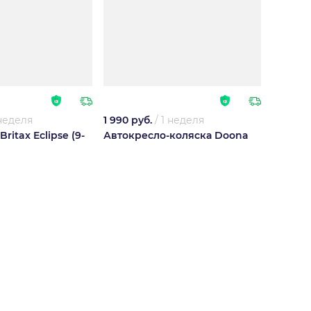
 неделя
1 990 руб.
/
1 неделя
ritax Eclipse (9-
Автокресло-коляска Doona