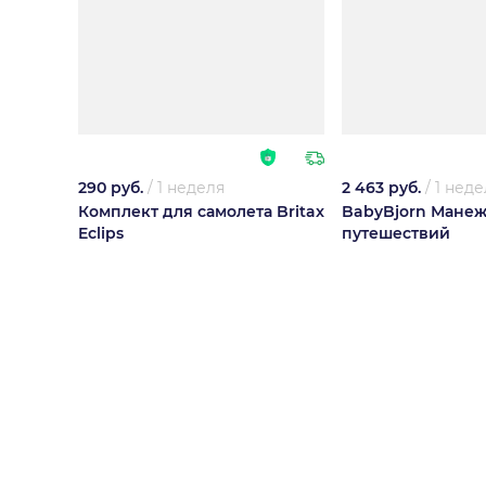
290 руб.
/
1 неделя
2 463 руб.
/
1 неде
Комплект для самолета Britax
BabyBjorn Манеж
Eclips
путешествий