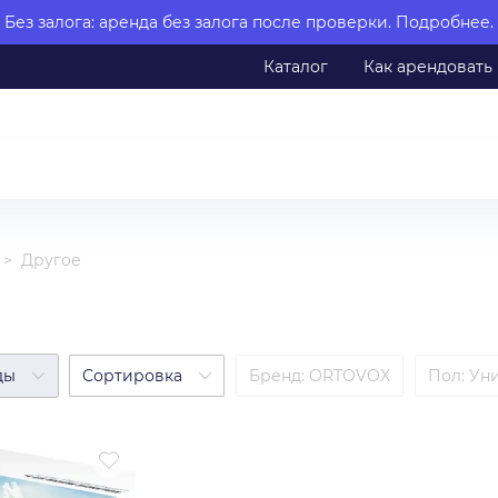
Без залога: аренда без залога после проверки.
Подробнее.
Каталог
Как арендовать
Другое
ды
Сортировка
Бренд
:
ORTOVOX
Пол
:
Ун