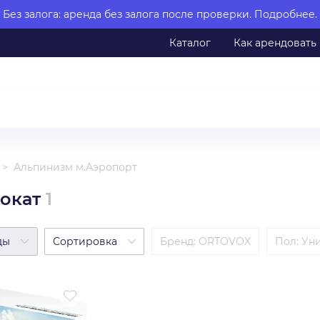
Без залога: аренда без залога после проверки.
Подробнее.
Каталог
Как арендовать
Альпинизм м.Аэропорт
окат
1
ды
Сортировка
Бренд
:
ORTOVOX
Пол
:
Ун