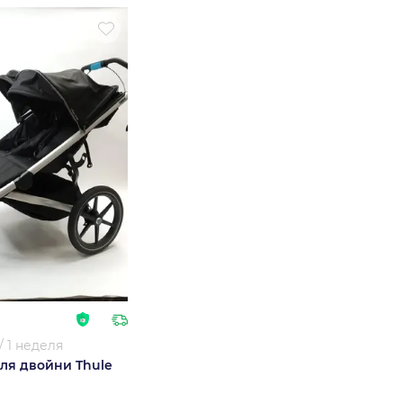
/
1 неделя
ля двойни Thule