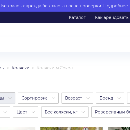
Без залога: аренда без залога после проверки.
Подробнее.
Каталог
Как арендовать
ры
Коляски
Коляски м.Сокол
ды
Сортировка
Возраст
Бренд
Цвет
Вес коляски, кг
Реверсивный б