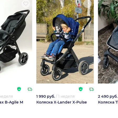
 неделя
1 990 руб.
/
1 неделя
2 490 руб.
ax B-Agile M
Коляска X-Lander X-Pulse
Коляска T