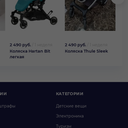
2 490 руб.
/
1 неделя
2 490 руб.
/
1 неделя
1 99
Коляска Hartan Bit
Коляска Thule Sleek
Кол
легкая
M
НИИ
КАТЕГОРИИ
штрафы
Детские вещи
Электроника
Туризм