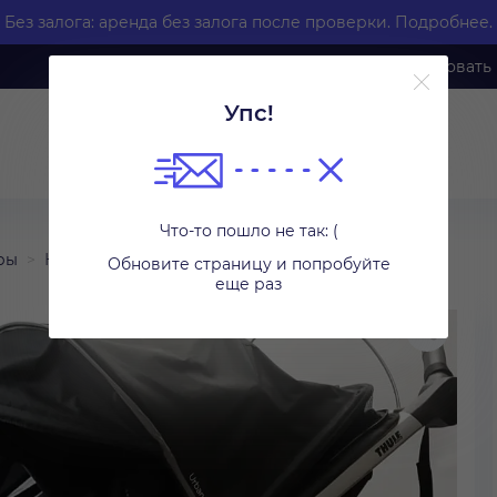
Без залога: аренда без залога после проверки.
Подробнее.
Каталог
Как арендовать
Упс!
Что-то пошло не так: (
ры
Коляски
Обновите страницу и попробуйте
еще раз