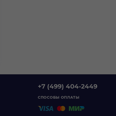
0 руб.
/
1 неделя
1 990 руб.
/
1 неделя
яска Britax B-Agile
Коляска X-Lander X-
Pulse
+7 (499) 404-2449
СПОСОБЫ ОПЛАТЫ