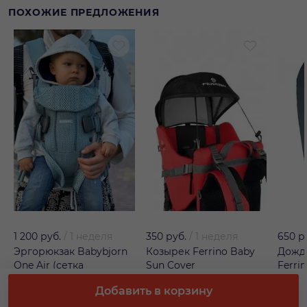
ПОХОЖИЕ ПРЕДЛОЖЕНИЯ
1 200 руб.
/
1 неделя
350 руб.
/
1 неделя
650 р
Эргорюкзак Babybjorn
Козырек Ferrino Baby
Дожд
One Air (сетка
Sun Cover
Ferri
Добавить в корзину