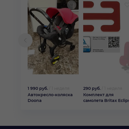
1 990 руб.
/
1 неделя
290 руб.
/
1 неделя
Автокресло-коляска
Комплект для
Doona
самолета Britax Eclip