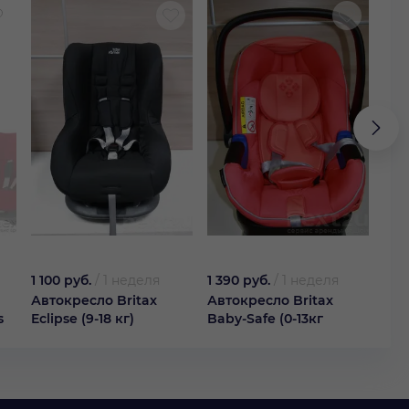
1 100 руб.
/
1 неделя
1 390 руб.
/
1 неделя
1 79
Автокресло Britax
Автокресло Britax
Авт
s
Eclipse (9-18 кг)
Baby-Safe (0-13кг
II (