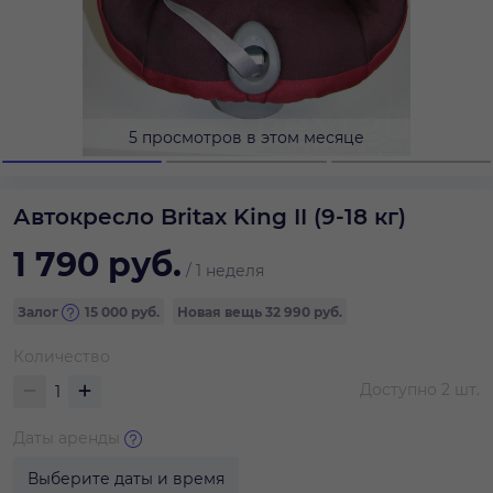
5 просмотров в этом месяце
Автокресло Britax King II (9-18 кг)
1 790
руб.
/
1 неделя
Залог
15 000
руб.
Новая вещь
32 990 руб.
Количество
Доступно
2
шт.
Даты аренды
Выберите даты и время