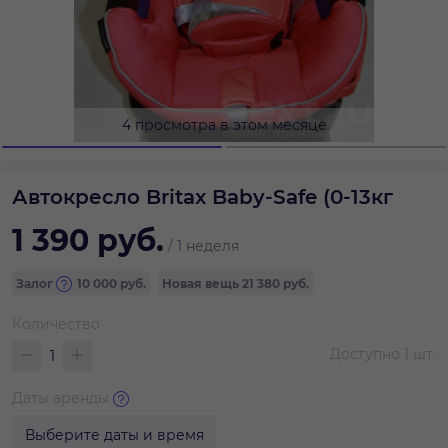
4 просмотра в этом месяце
Автокресло Britax Baby-Safe (0-13кг
1 390
руб.
/
1 неделя
Залог
10 000
руб.
Новая вещь
21 380 руб.
Количество
Доступно
1
шт.
Даты аренды
Выберите даты и время